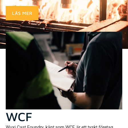
WCF
LÄS MER
WCF
Wuxi Cast Foundry, känt som WCF, är ett tyskt företag