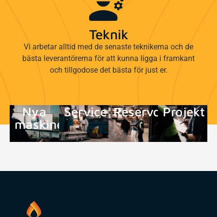
Teknik
Vi arbetar alltid med de senaste teknikerna och de
bästa leverantörerna för att kunna ligga i framkant
och tillgodose det bästa för just er.
Nya
Service
Reservdelar
Projekt
maskiner