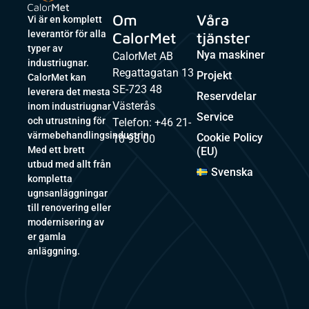
Om
Våra
Vi är en komplett
leverantör för alla
CalorMet
tjänster
typer av
Nya maskiner
CalorMet AB
industriugnar.
Regattagatan 13
Projekt
CalorMet kan
SE-723 48
leverera det mesta
Reservdelar
Västerås
inom industriugnar
Service
och utrustning för
Telefon: +46 21-
värmebehandlingsindustrin.
Cookie Policy
10 98 00
Med ett brett
(EU)
utbud med allt från
Svenska
kompletta
ugnsanläggningar
till renovering eller
modernisering av
er gamla
anläggning.