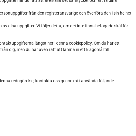
uppgifter har du rätt att återkalla det samtycket och att få dina
 personuppgifter från den registeransvarige och överföra den i sin helhet
v dina uppgifter. Vi följer detta, om det inte finns befogade skäl för
kontaktuppgifterna längst ner i denna cookiepolicy. Om du har ett
från dig, men du har även rätt att lämna in ett klagomål till
 denna redogörelse, kontakta oss genom att använda följande