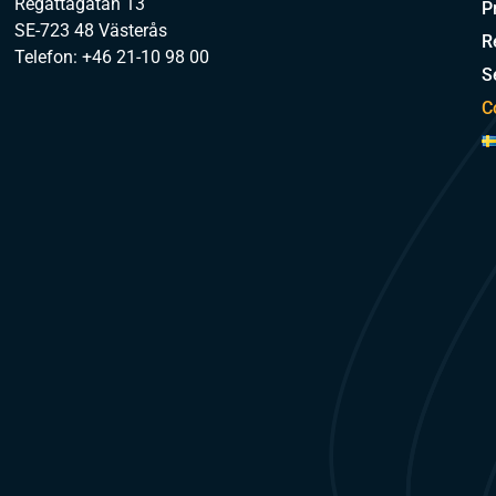
Regattagatan 13
P
SE-723 48 Västerås
R
Telefon: +46 21-10 98 00
S
C