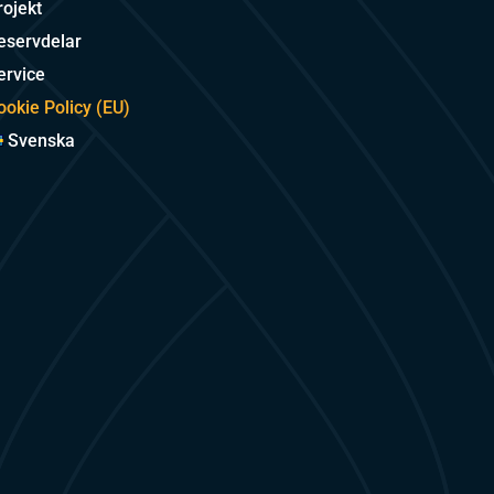
rojekt
eservdelar
ervice
ookie Policy (EU)
Svenska