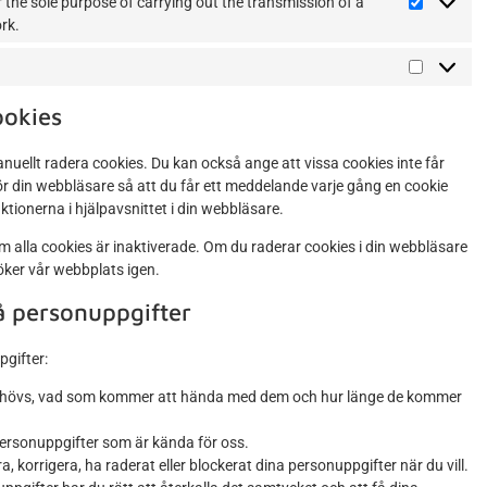
or the sole purpose of carrying out the transmission of a
rk.
ookies
uellt radera cookies. Du kan också ange att vissa cookies inte får
för din webbläsare så att du får ett meddelande varje gång en cookie
ktionerna i hjälpavsnittet i din webbläsare.
m alla cookies är inaktiverade. Om du raderar cookies i din webbläsare
öker vår webbplats igen.
å personuppgifter
gifter:
r behövs, vad som kommer att hända med dem och hur länge de kommer
ina personuppgifter som är kända för oss.
ra, korrigera, ha raderat eller blockerat dina personuppgifter när du vill.