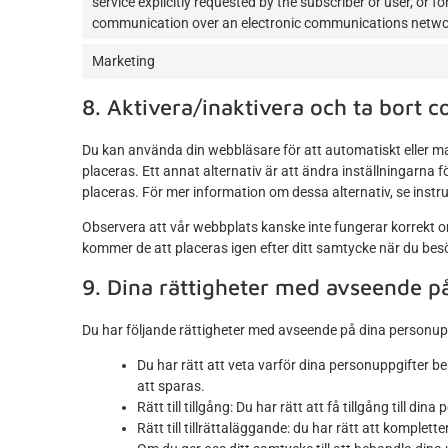
service explicitly requested by the subscriber or user, or f
communication over an electronic communications netwo
Marketing
8. Aktivera/inaktivera och ta bort c
Du kan använda din webbläsare för att automatiskt eller man
placeras. Ett annat alternativ är att ändra inställningarna 
placeras. För mer information om dessa alternativ, se instru
Observera att vår webbplats kanske inte fungerar korrekt o
kommer de att placeras igen efter ditt samtycke när du bes
9. Dina rättigheter med avseende p
Du har följande rättigheter med avseende på dina personupp
Du har rätt att veta varför dina personuppgifte
att sparas.
Rätt till tillgång: Du har rätt att få tillgång till d
Rätt till tillrättaläggande: du har rätt att komplette