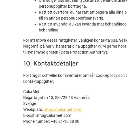
Om du ger oss ditt samtycke till att behandla dina 
personuppgifter borttagna.
Rätt att överföra: du har rätt att begära alla dina
till en annan personuppgiftsansvarig.
Rätt att invända: du kan invända mot behandlingen a
behandling.
För att utöva dessa rättigheter, vänligen kontakta oss. Se 
klagomål på hur vi hanterar dina uppgifter vill vi gärna höra 
tillsynsmyndigheten (Data Protection Authority).
10. Kontaktdetaljer
För frågor och/eller kommentarer om vår cookiepolicy och
kontaktuppgifter:
CalorMet
Regattagatan 13, SE-723 48 Västerås
Sverige
Webbplats:
https://calormet.com
E-post:
info@
calormet.com
Phone number: +46 21-10 98 00