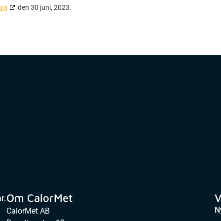
org
den 30 juni, 2023.
Om CalorMet
V
r.
N
CalorMet AB