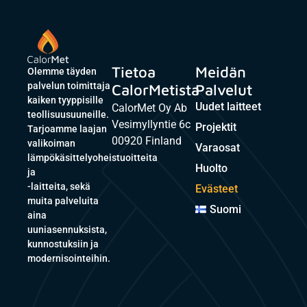
Tietoa
Meidän
Olemme täyden
palvelun toimittaja
CalorMetista
Palvelut
kaiken tyyppisille
Uudet laitteet
CalorMet Oy Ab
teollisuusuuneille.
Vesimyllyntie 6c
Projektit
Tarjoamme laajan
00920 Finland
valikoiman
Varaosat
lämpökäsittelyoheistuoitteita
Huolto
ja
-laitteita, sekä
Evästeet
muita palveluita
Suomi
aina
uuniasennuksista,
kunnostuksiin ja
modernisointeihin.