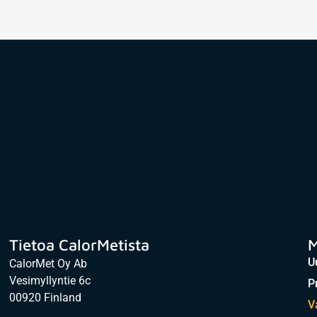
Tietoa CalorMetista
M
U
CalorMet Oy Ab
Vesimyllyntie 6c
Pr
00920 Finland
V