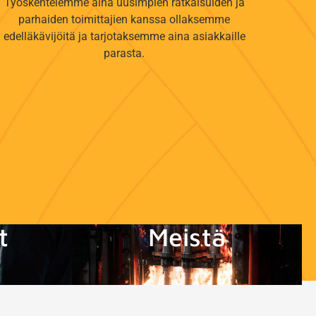
Työskentelemme aina uusimpien ratkaisuiden ja
parhaiden toimittajien kanssa ollaksemme
edelläkävijöitä ja tarjotaksemme aina asiakkaille
parasta.
t
Meistä