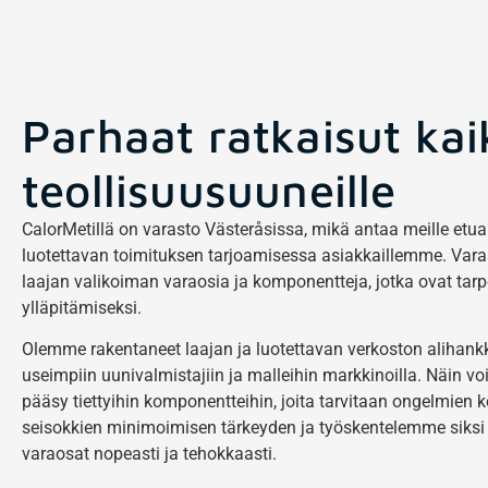
Parhaat ratkaisut kai
teollisuusuuneille
CalorMetillä on varasto Västeråsissa, mikä antaa meille etua 
luotettavan toimituksen tarjoamisessa asiakkaillemme. Vara
laajan valikoiman varaosia ja komponentteja, jotka ovat tar
ylläpitämiseksi.
Olemme rakentaneet laajan ja luotettavan verkoston alihankkij
useimpiin uunivalmistajiin ja malleihin markkinoilla. Näin 
pääsy tiettyihin komponentteihin, joita tarvitaan ongelmie
seisokkien minimoimisen tärkeyden ja työskentelemme siksi a
varaosat nopeasti ja tehokkaasti.