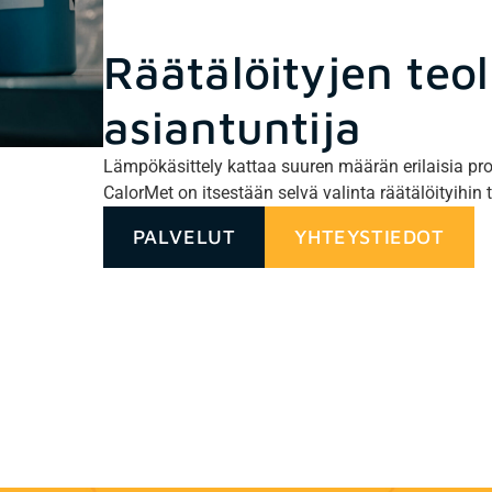
Räätälöityjen teo
asiantuntija
Lämpökäsittely kattaa suuren määrän erilaisia prose
CalorMet on itsestään selvä valinta räätälöityihin 
PALVELUT
YHTEYSTIEDOT