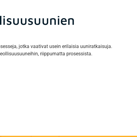
llisuusuunien
sseja, jotka vaativat usein erilaisia uuniratkaisuja.
teollisuusuuneihin, riippumatta prosessista.