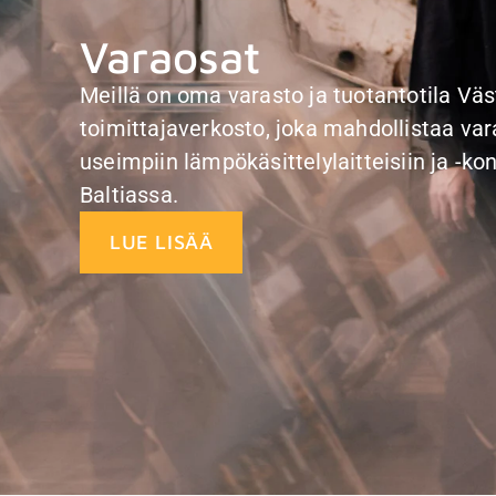
Varaosat
Meillä on oma varasto ja tuotantotila Väs
toimittajaverkosto, joka mahdollistaa va
useimpiin lämpökäsittelylaitteisiin ja -ko
Baltiassa.
LUE LISÄÄ