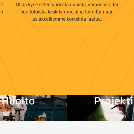
ut
Olipa kyse sitten uudesta uunista, varaosasta tai
en
huoltotöistä, keskitymme aina toimittamaan
asiakkaillemme korkeinta laatua.
Huolto
Projekti