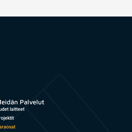
eidän Palvelut
udet laitteet
ojektit
araosat