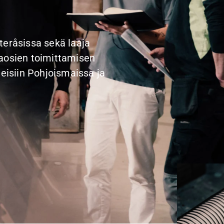
teråsissa sekä laaja
raosien toimittamisen
neisiin Pohjoismaissa ja