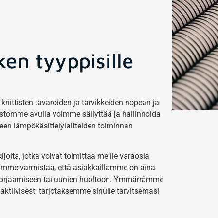
ken tyyppisille
kriittisten tavaroiden ja tarvikkeiden nopean ja
stomme avulla voimme säilyttää ja hallinnoida
peen lämpökäsittelylaitteiden toiminnan
oita, jotka voivat toimittaa meille varaosia
voimme varmistaa, että asiakkaillamme on aina
n korjaamiseen tai uunien huoltoon. Ymmärrämme
ktiivisesti tarjotaksemme sinulle tarvitsemasi