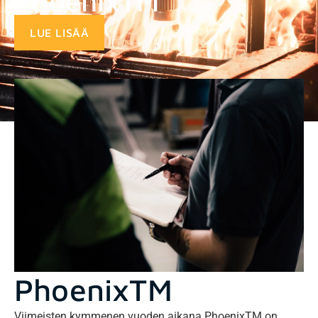
PhoenixTM
LUE LISÄÄ
PhoenixTM
Viimeisten kymmenen vuoden aikana PhoenixTM on