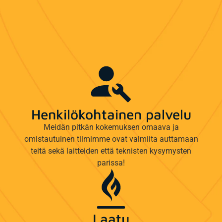
Henkilökohtainen palvelu
Meidän pitkän kokemuksen omaava ja
omistautuinen tiimimme ovat valmiita auttamaan
teitä sekä laitteiden että teknisten kysymysten
parissa!
Laatu