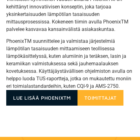
kehittänyt innovatiivisen konseptin, joka tarjoaa
yksinkertaisuuden lämpötilan tasaisuuden
mittausprosessissa. Kokeneen tiimin avulla PhoenixTM
palvelee kasvavaa kansainvälistä asiakaskuntaa.
PhoenixTM suunnittelee ja valmistaa järjestelmiä
lämpötilan tasaisuuden mittaamiseen teollisessa
lämpökäsittelyssä, kuten alumiinin ja teräksen, lasin ja
keramiikan valmistuksessa sekä jauhemaalauksen
kovetuksessa. Käyttäjäystävällisen ohjelmiston avulla on
helppo luoda TUS-raportteja, jotka on mukautettu moniin
eri toimialastandardeihin, kuten CQI-9 ja AMS-2750.
LUE LISÄÄ PHOENIXTM
TOIMITTAJAT