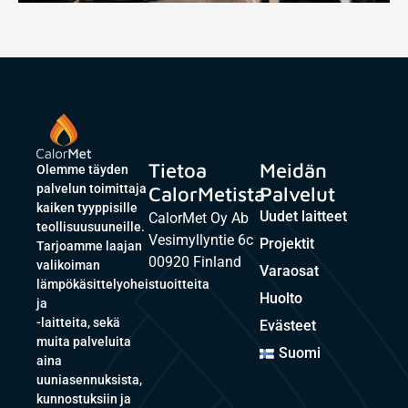
Tietoa
Meidän
Olemme täyden
palvelun toimittaja
CalorMetista
Palvelut
kaiken tyyppisille
Uudet laitteet
CalorMet Oy Ab
teollisuusuuneille.
Vesimyllyntie 6c
Projektit
Tarjoamme laajan
00920 Finland
valikoiman
Varaosat
lämpökäsittelyoheistuoitteita
Huolto
ja
-laitteita, sekä
Evästeet
muita palveluita
Suomi
aina
uuniasennuksista,
kunnostuksiin ja